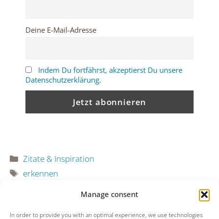
Deine E-Mail-Adresse
Indem Du fortfährst, akzeptierst Du unsere
Datenschutzerklärung.
Kategorien
Zitate & Inspiration
Schlagwörter
erkennen
I Am Life
Manage consent
Hölle ist der Glaube daran, dass die Geschichten
In order to provide you with an optimal experience, we use technologies
im Kopf real sind!