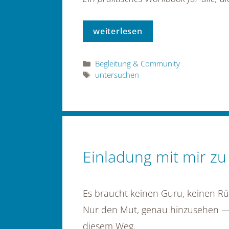
weiterlesen
Kategorien
Begleitung & Community
Schlagwörter
untersuchen
Einladung mit mir zu
Es braucht keinen Guru, keinen Rü
Nur den Mut, genau hinzusehen — bis
diesem Weg.