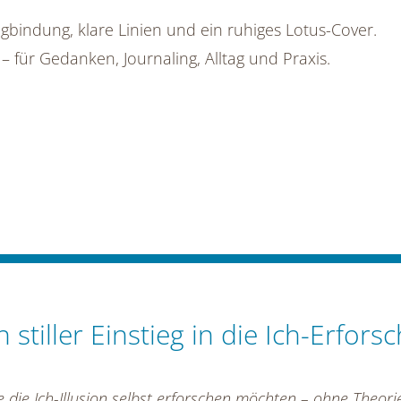
ingbindung, klare Linien und ein ruhiges Lotus-Cover.
r – für Gedanken, Journaling, Alltag und Praxis.
 stiller Einstieg in die Ich-Erfors
ie die Ich-Illusion selbst erforschen möchten – ohne Theor