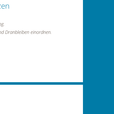
zen
ng.
und Dranbleiben einordnen.