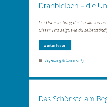
Dranbleiben – die Un
Die Untersuchung der Ich-Illusion br
Dieser Text zeigt, wie du selbststän
weiterlesen
Kategorien
Begleitung & Community
Das Schönste am Beg