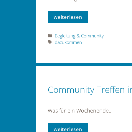
weiterlesen
Kategorien
Begleitung & Community
Schlagwörter
dazukommen
Community Treffen i
Was für ein Wochenende…
weiterlesen