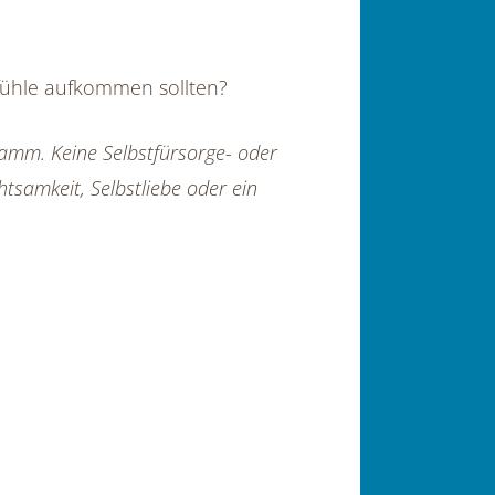
fühle aufkommen sollten?
ramm. Keine Selbstfürsorge- oder
tsamkeit, Selbstliebe oder ein