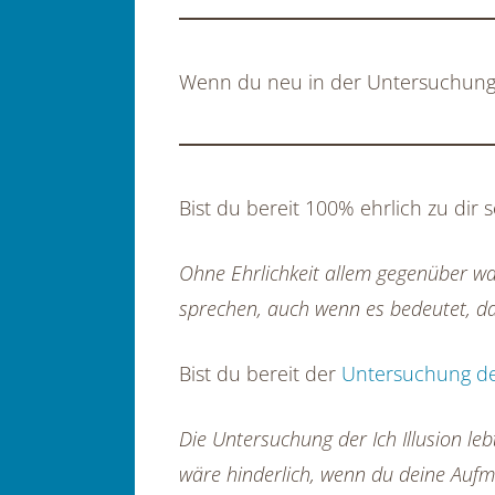
Wenn du neu in der Untersuchung bi
Bist du bereit 100% ehrlich zu dir s
Ohne Ehrlichkeit allem gegenüber was
sprechen, auch wenn es bedeutet, dass
Bist du bereit der
Untersuchung der
Die Untersuchung der Ich Illusion le
wäre hinderlich, wenn du deine Aufme