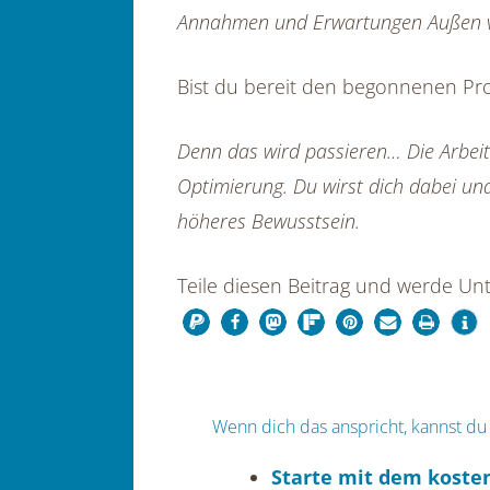
Annahmen und Erwartungen Außen vo
Bist du bereit den begonnenen Pr
Denn das wird passieren… Die Arbeit
Optimierung. Du wirst dich dabei und
höheres Bewusstsein.
Teile diesen Beitrag und werde Unt
Wenn dich das anspricht, kannst du
Starte mit dem kosten