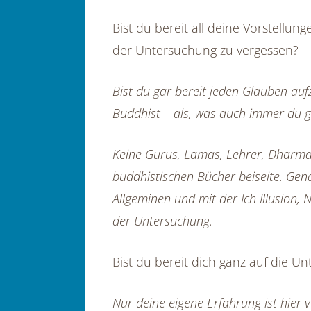
Bist du bereit all deine Vorstell
der Untersuchung zu vergessen?
Bist du gar bereit jeden Glauben aufzu
Buddhist – als, was auch immer du gl
Keine Gurus, Lamas, Lehrer, Dharma, 
buddhistischen Bücher beiseite. Gen
Allgeminen und mit der Ich Illusion, N
der Untersuchung.
Bist du bereit dich ganz auf die U
Nur deine eigene Erfahrung ist hier v