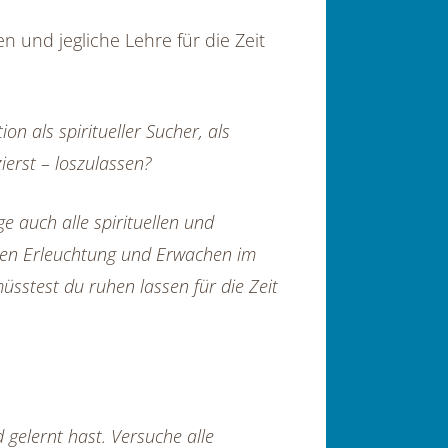
en und jegliche Lehre für die Zeit
on als spiritueller Sucher, als
ierst – loszulassen?
e auch alle spirituellen und
emen Erleuchtung und Erwachen im
 müsstest du ruhen lassen für die Zeit
 gelernt hast. Versuche alle