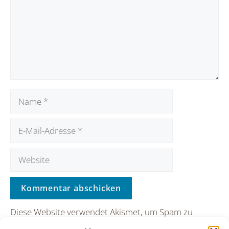
Name
E-
Mail-
Website
Adresse
Diese Website verwendet Akismet, um Spam zu
reduzieren.
Erfahre, wie deine Kommentardaten